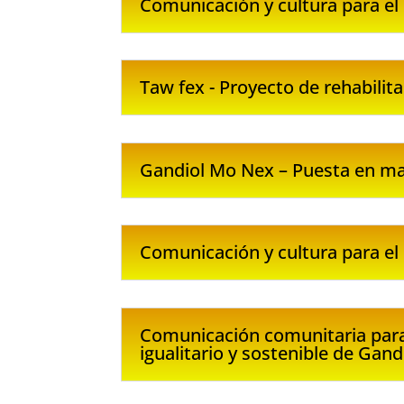
Comunicación y cultura para el
Taw fex - Proyecto de rehabilita
Gandiol Mo Nex – Puesta en mar
Comunicación y cultura para el
Comunicación comunitaria para
igualitario y sostenible de Gand