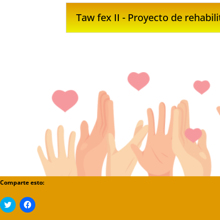
Taw fex II - Proyecto de rehabil
Comparte esto:
Haz
Haz
clic
clic
para
para