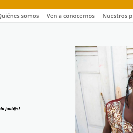
Quiénes somos
Ven a conocernos
Nuestros p
do junt@s!