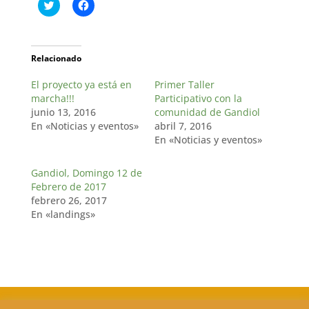
H
H
a
a
z
z
c
c
l
l
i
i
c
c
Relacionado
p
p
a
a
El proyecto ya está en
r
r
Primer Taller
a
a
marcha!!!
Participativo con la
c
c
o
o
junio 13, 2016
comunidad de Gandiol
m
m
En «Noticias y eventos»
abril 7, 2016
p
p
a
a
En «Noticias y eventos»
r
r
t
t
i
i
Gandiol, Domingo 12 de
r
r
e
e
Febrero de 2017
n
n
febrero 26, 2017
T
F
w
a
En «landings»
i
c
t
e
t
b
e
o
r
o
(
k
S
(
e
S
a
e
b
a
Aminata
Hazte soci@
Quiénes somos
r
b