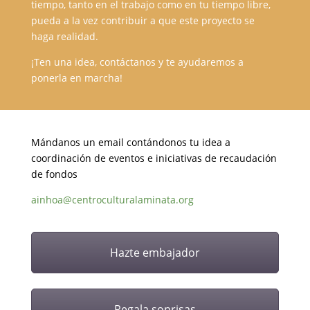
tiempo, tanto en el trabajo como en tu tiempo libre,
pueda a la vez contribuir a que este proyecto se
haga realidad.
¡Ten una idea, contáctanos y te ayudaremos a
ponerla en marcha!
Mándanos un email contándonos tu idea a
coordinación de eventos e iniciativas de recaudación
de fondos
ainhoa@centroculturalaminata.org
Hazte embajador
Regala sonrisas