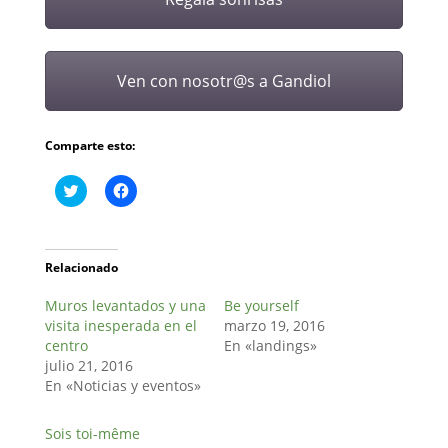
Ven con nosotr@s a Gandiol
Comparte esto:
H
H
a
a
z
z
c
c
l
l
i
i
c
c
Relacionado
p
p
a
a
Muros levantados y una
r
r
Be yourself
a
a
visita inesperada en el
marzo 19, 2016
c
c
o
o
centro
En «landings»
m
m
julio 21, 2016
p
p
a
a
En «Noticias y eventos»
r
r
t
t
i
i
Sois toi-même
r
r