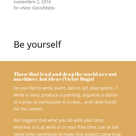
e
e
noviembre 2, 2016
n
n
En «Non classifié(e)»
T
F
w
a
i
c
t
e
t
b
e
o
r
o
(
k
S
(
Be yourself
e
S
a
e
b
a
r
b
e
r
e
e
n
e
u
n
Those that lead and drag the world are not
n
u
machines, but ideas (Victor Hugo)
a
n
v
a
e
v
Do you like to write, paint, dance, act, play sports…?
n
e
Write a story, produce a painting, organize a dance
t
n
a
t
or a play, or participate in a race… and raise funds
n
a
a
n
for the center!
n
a
u
n
e
u
We suggest that what you do with your time,
v
e
a
v
whereas it is at work or in your free time, can at the
)
a
same time contribute to make this project come true.
)