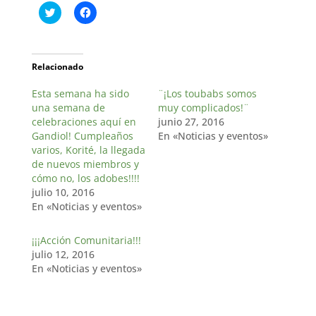
H
H
a
a
z
z
c
c
l
l
i
i
c
c
Relacionado
p
p
a
a
Esta semana ha sido
r
r
¨¡Los toubabs somos
a
a
una semana de
muy complicados!¨
c
c
o
o
celebraciones aquí en
junio 27, 2016
m
m
Gandiol! Cumpleaños
En «Noticias y eventos»
p
p
a
a
varios, Korité, la llegada
r
r
de nuevos miembros y
t
t
i
i
cómo no, los adobes!!!!
r
r
julio 10, 2016
e
e
n
n
En «Noticias y eventos»
T
F
w
a
i
c
¡¡¡Acción Comunitaria!!!
t
e
t
b
julio 12, 2016
e
o
r
o
En «Noticias y eventos»
(
k
S
(
e
S
a
e
b
a