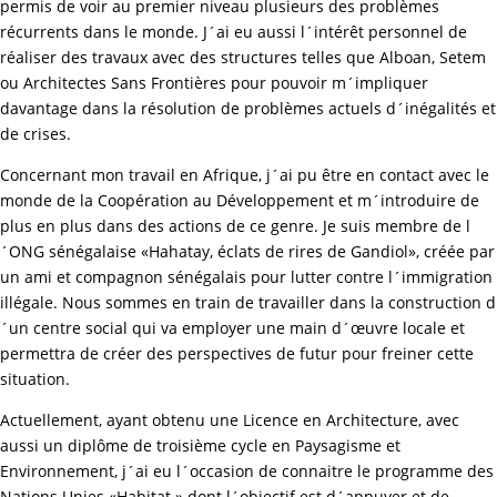
permis de voir au premier niveau plusieurs des problèmes
récurrents dans le monde. J´ai eu aussi l´intérêt personnel de
réaliser des travaux avec des structures telles que Alboan, Setem
ou Architectes Sans Frontières pour pouvoir m´impliquer
davantage dans la résolution de problèmes actuels d´inégalités et
de crises.
Concernant mon travail en Afrique, j´ai pu être en contact avec le
monde de la Coopération au Développement et m´introduire de
plus en plus dans des actions de ce genre. Je suis membre de l
´ONG sénégalaise «Hahatay, éclats de rires de Gandiol», créée par
un ami et compagnon sénégalais pour lutter contre l´immigration
illégale. Nous sommes en train de travailler dans la construction d
´un centre social qui va employer une main d´œuvre locale et
permettra de créer des perspectives de futur pour freiner cette
situation.
Actuellement, ayant obtenu une Licence en Architecture, avec
aussi un diplôme de troisième cycle en Paysagisme et
Environnement, j´ai eu l´occasion de connaitre le programme des
Nations Unies «Habitat » dont l´objectif est d´appuyer et de