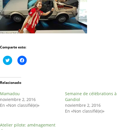
Comparte esto:
H
H
a
a
z
z
c
c
l
l
i
i
c
c
Relacionado
p
p
a
a
Mamadou
r
r
Semaine de célébrations à
a
a
noviembre 2, 2016
Gandiol
c
c
o
o
En «Non classifié(e)»
noviembre 2, 2016
m
m
En «Non classifié(e)»
p
p
a
a
r
r
t
t
Atelier pilote: aménagement
i
i