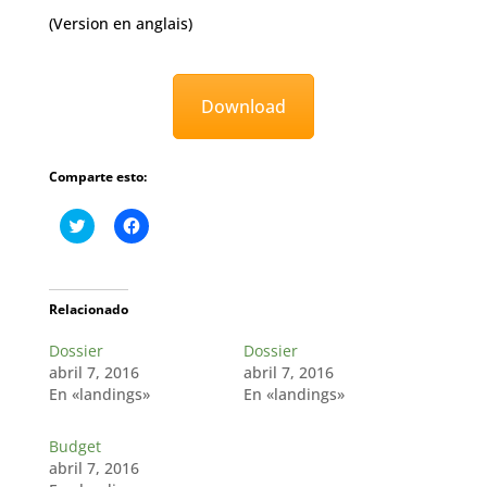
(Version en anglais)
Download
Comparte esto:
H
H
a
a
z
z
c
c
l
l
i
i
c
c
Relacionado
p
p
a
a
Dossier
r
r
Dossier
a
a
abril 7, 2016
abril 7, 2016
c
c
o
o
En «landings»
En «landings»
m
m
p
p
a
a
Budget
r
r
t
t
abril 7, 2016
i
i