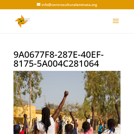
info@centroculturalaminata.org
9A0677F8-287E-40EF-
8175-5A004C281064