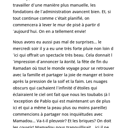
travailler d´une manière plus manuelle, les
fondations de l´administration avancent bien. Et, si
tout continue comme c´était planifié, on
commencera à lever le mur de pisé à partir d
´aujourd´hui. On en a tellement envie!
Nous avons eu aussi pas mal de surprises… le
mercredi soir il y a eu une très forte pluie non loin d
´ici qui offrait un spectacle très beau. Cela donnait l
´impression d´annoncer la
korité,
la fête de fin du
Ramadan où tout le monde voyage pour se retrouver
avec la famille et partager la joie de manger et boire
après la pression de la soif et la faim. Les nuages
obscurs qui cachaient l´infinité d´étoiles qui
éclairaient le ciel ont fait que nous les toubabs (à l
´exception de Pablo qui est maintenant un de plus
ici et qui a même la peau plus ou moins pareille)
commencions à partager nos inquiétudes avec
Mamadou… Va-t-il pleuvoir? Et les briques? On doit
les couvrir! Mamadou nous tranquillisait… ici il ne