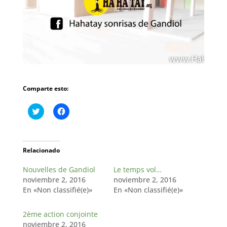
Comparte esto:
H
H
a
a
z
z
c
c
l
l
i
i
c
c
Relacionado
p
p
a
a
Nouvelles de Gandiol
r
r
Le temps vol…
a
a
noviembre 2, 2016
noviembre 2, 2016
c
c
o
o
En «Non classifié(e)»
En «Non classifié(e)»
m
m
p
p
a
a
2ème action conjointe
r
r
t
t
noviembre 2, 2016